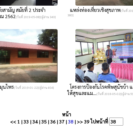
สามัญ สมัยที่ 2 ประจำ
แหล่งท่องเที่ยวเชิงสุขภาพ
[วันที่ 20
าณ 2562
380]
[วันที่ 2019-05-08][ผู้อ่าน 340]
มุนไพร
โครงการป้องกันโรคพิษสุนัขบ้า 
[วันที่ 2019-01-22][ผู้อ่าน 404]
ให้สุขและแม...
[วันที่ 2018-05-02][ผู้อ่าน 5
หน้า
<<
1
|
33
|
34
|
35
|
36
|
37
|
38
|
>>
39
ไปหน้าที่