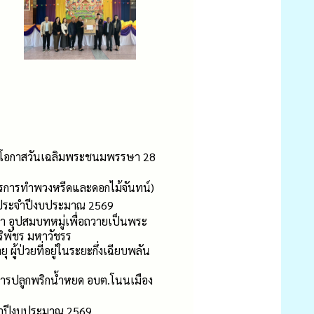
องในโอกาสวันเฉลิมพระชนมพรรษา 28
ูตรการทำพวงหรีดและดอกไม้จันทน์)
 ฯ ประจำปีงบประมาณ 2569
า อุปสมบทหมู่เพื่อถวายเป็นพระ
ริพัชร มหาวัชรร
ผู้ป่วยที่อยู่ในระยะกึ่งเฉียบพลัน
น การปลูกพริกน้ำหยด อบต.โนนเมือง
จำปีงบประมาณ 2569