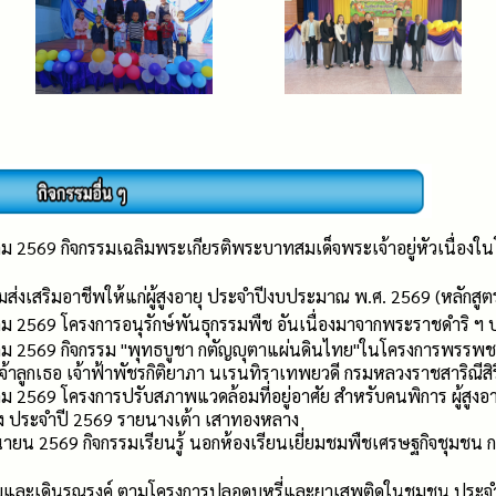
าคม 2569 กิจกรรมเฉลิมพระเกียรติพระบาทสมเด็จพระเจ้าอยู่หัวเนื่
ส่งเสริมอาชีพให้แก่ผู้สูงอายุ ประจำปีงบประมาณ พ.ศ. 2569 (หลักส
าคม 2569 โครงการอนุรักษ์พันธุกรรมพืช อันเนื่องมาจากพระราชดำริ
าคม 2569 กิจกรรม "พุทธบูชา กตัญญุตาแผ่นดินไทย"ในโครงการพรรพช
จ้าลูกเธอ เจ้าฟ้าพัชรกิติยาภา นเรนทิราเทพยวดี กรมหลวงราชสาริณีสิ
ม 2569 โครงการปรับสภาพแวดล้อมที่อยู่อาศัย สำหรับคนพิการ ผู้สูงอายุ 
่งพิง ประจำปี 2569 รายนางเต้า เสาทองหลาง
ถุนายน 2569 กิจกรรมเรียนรู้ นอกห้องเรียนเยี่ยมชมพืชเศรษฐกิจชุมช
มและเดินรณรงค์ ตามโครงการปลอดบุหรี่และยาเสพติดในชุมชน ประ